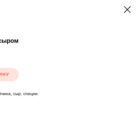
 сыром
ИНУ
чина, сыр, специи.